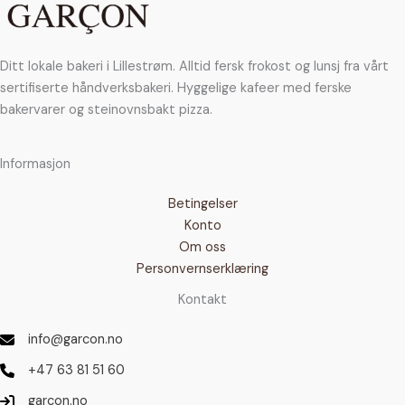
på
produktsiden
Ditt lokale bakeri i Lillestrøm. Alltid fersk frokost og lunsj fra vårt
sertifiserte håndverksbakeri. Hyggelige kafeer med ferske
bakervarer og steinovnsbakt pizza.
Informasjon
Betingelser
Konto
Om oss
Personvernserklæring
Kontakt
info@garcon.no
+47 63 81 51 60
garcon.no