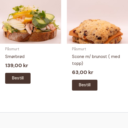
Påsmurt
Påsmurt
Smørbrød
Scone m/ brunost ( med
topp)
139,00
kr
63,00
kr
Dette
Bestill
produktet
Bestill
har
flere
varianter.
Alternativene
kan
velges