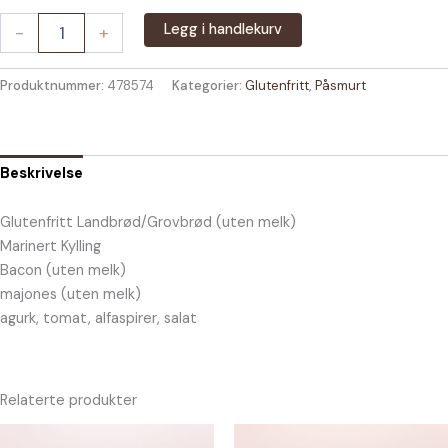
Glutenfri
Legg i handlekurv
-
+
Blings
Halv
med
Produktnummer:
478574
Kategorier:
Glutenfritt
,
Påsmurt
kylling
og
bacon
antall
Beskrivelse
Glutenfritt Landbrød/Grovbrød (uten melk)
Marinert Kylling
Bacon (uten melk)
majones (uten melk)
agurk, tomat, alfaspirer, salat
Relaterte produkter