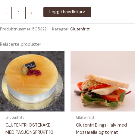
Glutenfri
Legg i handlekurv
-
+
Skolebolle,
stk,
frys
Produktnummer:
505322
Kategori:
Glutenfritt
antall
Relaterte produkter
Glutenfritt
Glutenfritt
GLUTENFRI OSTEKAKE
Glutenfri Blings Halv med
MED PASJONSFRUKT 10
Mozzarella og tomat