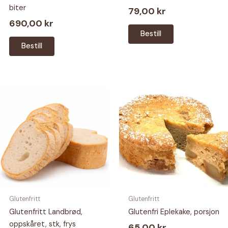
biter
79,00
kr
690,00
kr
Bestill
Bestill
Glutenfritt
Glutenfritt
Glutenfritt Landbrød,
Glutenfri Eplekake, porsjon
oppskåret, stk, frys
65,00
kr