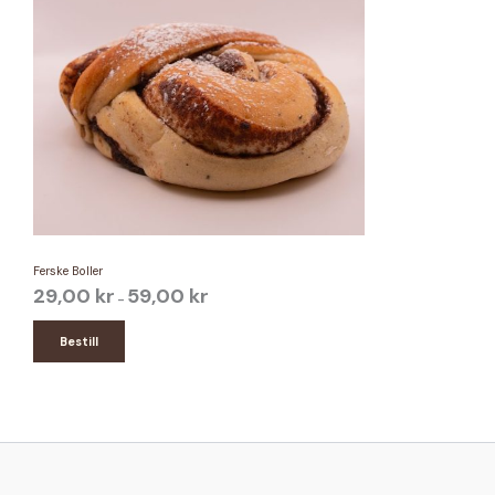
Ferske Boller
Prisområde:
29,00
kr
59,00
kr
–
29,00 kr
til
59,00 kr
Bestill