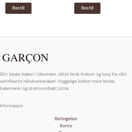
Dette
Dette
til
til
Bestill
Bestill
890,00 kr
790,00 kr
produktet
produktet
har
har
flere
flere
varianter.
varianter.
Alternativene
Alternativene
kan
kan
velges
velges
på
på
produktsiden
produktsiden
Ditt lokale bakeri i Lillestrøm. Alltid fersk frokost og lunsj fra vårt
sertifiserte håndverksbakeri. Hyggelige kafeer med ferske
bakervarer og steinovnsbakt pizza.
Informasjon
Betingelser
Konto