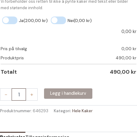
Vi forbeholder oss retten til ikke å pynte kaker med tekst eller bilder
med støtende innhold.
Ja
(200,00 kr)
Nei
(0,00 kr)
0,00
kr
Pris på tilvalg
0,00
kr
Produktpris
490,00
kr
Totalt
490,00
kr
Sjokoladekake
Legg i handlekurv
-
+
antall
Produktnummer:
646293
Kategori:
Hele Kaker