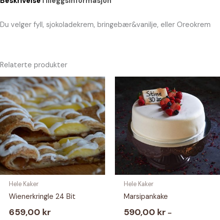
Beskrivelse
Tilleggsinformasjon
Du velger fyll, sjokoladekrem, bringebær&vanilje, eller Oreokrem
Relaterte produkter
Hele Kaker
Hele Kaker
Wienerkringle 24 Bit
Marsipankake
659,00
kr
590,00
kr
–