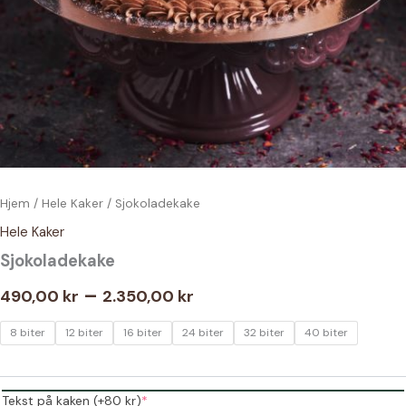
Hjem
/
Hele Kaker
/ Sjokoladekake
Hele Kaker
Sjokoladekake
Prisområde:
–
490,00
kr
2.350,00
kr
490,00 kr
8 biter
12 biter
16 biter
24 biter
32 biter
40 biter
til
2.350,00 kr
(required)
Tekst på kaken (+80 kr)
*