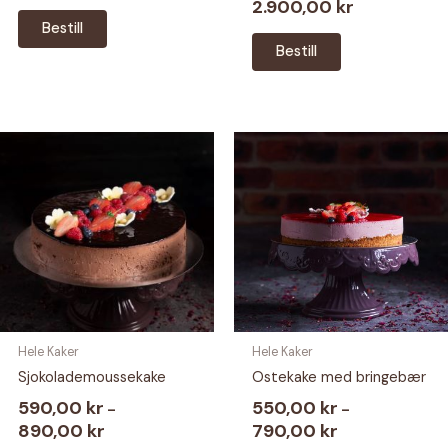
2.900,00
kr
Prisområde:
590,00 kr
Bestill
Dette
til
Bestill
2.900,00 kr
produktet
har
flere
varianter.
Alternativene
kan
velges
på
produktsiden
Hele Kaker
Hele Kaker
Sjokolademoussekake
Ostekake med bringebær
590,00
kr
550,00
kr
–
–
890,00
kr
Prisområde:
790,00
kr
Prisområde:
590,00 kr
550,00 kr