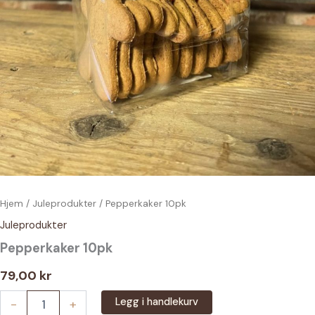
Hjem
/
Juleprodukter
/ Pepperkaker 10pk
Juleprodukter
Pepperkaker 10pk
79,00
kr
Pepperkaker
Legg i handlekurv
-
+
10pk