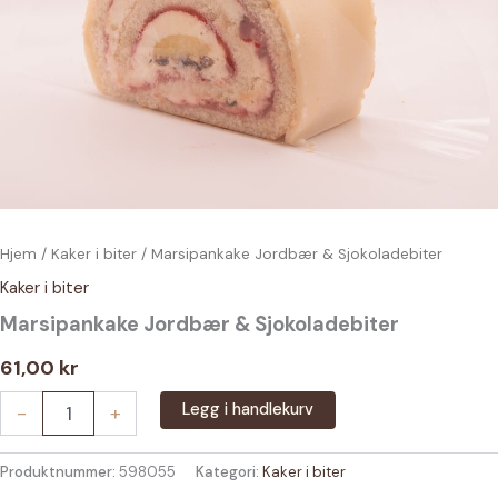
Hjem
/
Kaker i biter
/ Marsipankake Jordbær & Sjokoladebiter
Kaker i biter
Marsipankake Jordbær & Sjokoladebiter
61,00
kr
Marsipankake
Legg i handlekurv
-
+
Jordbær
&
Sjokoladebiter
Produktnummer:
598055
Kategori:
Kaker i biter
antall