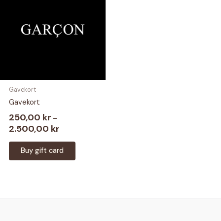
Gavekort
Gavekort
250,00
kr
–
2.500,00
kr
Prisområde:
250,00 kr
Dette
til
Buy gift card
2.500,00 kr
produktet
har
flere
varianter.
Alternativene
kan