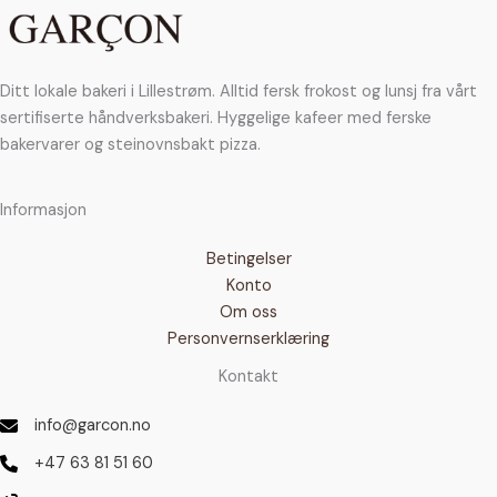
velges
på
produktsiden
Ditt lokale bakeri i Lillestrøm. Alltid fersk frokost og lunsj fra vårt
sertifiserte håndverksbakeri. Hyggelige kafeer med ferske
bakervarer og steinovnsbakt pizza.
Informasjon
Betingelser
Konto
Om oss
Personvernserklæring
Kontakt
info@garcon.no
+47 63 81 51 60