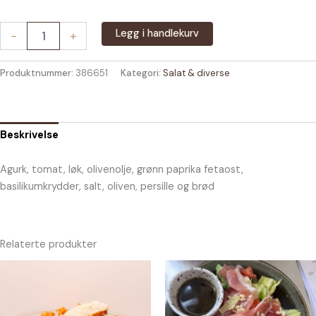
Gresk
Legg i handlekurv
-
+
salat
antall
Produktnummer:
386651
Kategori:
Salat & diverse
Beskrivelse
Agurk, tomat, løk, olivenolje, grønn paprika fetaost,
basilikumkrydder, salt, oliven, persille og brød
Relaterte produkter