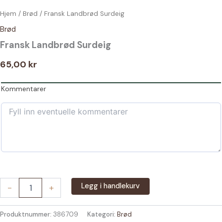
Hjem
/
Brød
/ Fransk Landbrød Surdeig
Brød
Fransk Landbrød Surdeig
65,00
kr
Kommentarer
Fransk
Legg i handlekurv
-
+
Landbrød
Surdeig
antall
Produktnummer:
386709
Kategori:
Brød